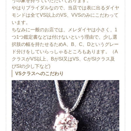
う印象を持っていただいております。
やはりブライダルなので、当店では表に出るダイヤ
モンドは全てVS以上のVS、VVSのみにこだわって
います。
ちなみに一般のお店では、メレダイヤは小さく、1
つ1つ鑑定書などは付けないという理由で、少し選
択肢の幅を持たせるためA、B、C、Dというグレー
ド分けをしていらっしゃるところもあります。（A
クラスがVS以上、BがSI又はVS、CがSIクラス及
びSIの少し下など)
VSクラスへのこだわり