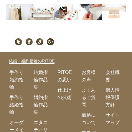
結婚・婚約指輪のRITOE
手作り
結婚指
RITOE
お客様
会社概
婚約指
輪作品
の思い
の声
要
輪
集
仕上げ
よくあ
個人情
手作り
婚約指
の技術
るご質
報保護
結婚指
輪作品
問
方針
輪
集
価格に
サイト
オーダ
エタニ
ついて
マップ
ーメイ
ティリ