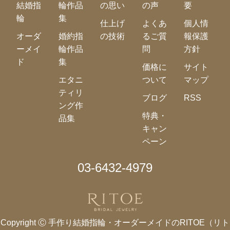
結婚指
輪作品
の思い
の声
要
輪
集
仕上げ
よくあ
個人情
オーダ
婚約指
の技術
るご質
報保護
ーメイ
輪作品
問
方針
ド
集
価格に
サイト
エタニ
ついて
マップ
ティリ
ブログ
RSS
ング作
特典・
品集
キャン
ペーン
03-6432-4979
Copyright Ⓒ
手作り結婚指輪・オーダーメイドのRITOE（リト