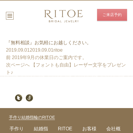
ご来店予約
『無料相談』お気軽にお越しください。
投
作
2019.09.01
2019.09.01
ritoe
稿
投
前
成
前
2019年9月の休業日のご案内です。
日
稿
の
次
者
次ページへ
【フォントも自由】レーザー文字をプレゼン
:
ナ
投
の
ト♪
ビ
稿
投
ゲ
:
稿
ー
:
シ
ョ
ン
手作り結婚指輪のRITOE
手作り
結婚指
RITOE
お客様
会社概