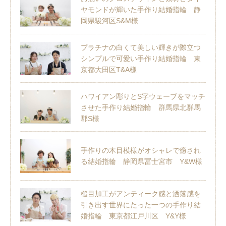
ヤモンドが輝いた手作り結婚指輪 静
岡県駿河区S&M様
プラチナの白くて美しい輝きが際立つ
シンプルで可愛い手作り結婚指輪 東
京都大田区T&A様
ハワイアン彫りとS字ウェーブをマッチ
させた手作り結婚指輪 群馬県北群馬
郡S様
手作りの木目模様がオシャレで癒され
る結婚指輪 静岡県冨士宮市 Y&W様
槌目加工がアンティーク感と洒落感を
引き出す世界にたった一つの手作り結
婚指輪 東京都江戸川区 Y&Y様