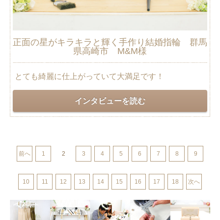
正面の星がキラキラと輝く手作り結婚指輪 群馬
県高崎市 M&M様
とても綺麗に仕上がっていて大満足です！
インタビューを読む
前へ
1
2
3
4
5
6
7
8
9
10
11
12
13
14
15
16
17
18
次へ