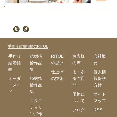
-->
手作り結婚指輪のRITOE
手作り
結婚指
RITOE
お客様
会社概
結婚指
輪作品
の思い
の声
要
輪
集
仕上げ
よくあ
個人情
オーダ
婚約指
の技術
るご質
報保護
ーメイ
輪作品
問
方針
ド
集
価格に
サイト
エタニ
ついて
マップ
ティリ
ブログ
RSS
ング作