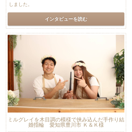
しました。
インタビューを読む
ミルグレイを木目調の模様で挟み込んだ手作り結
婚指輪 愛知県豊川市 Ｋ＆Ｋ様