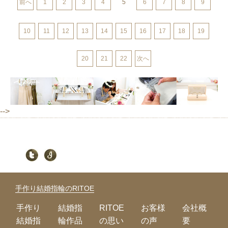
前へ
1
2
3
4
5
6
7
8
9
10
11
12
13
14
15
16
17
18
19
20
21
22
次へ
-->
手作り結婚指輪のRITOE
手作り
結婚指
RITOE
お客様
会社概
結婚指
輪作品
の思い
の声
要