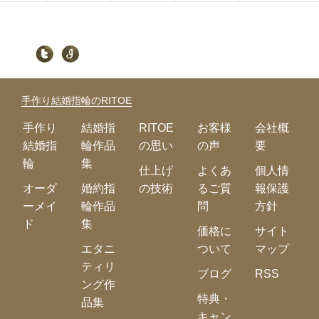
手作り結婚指輪のRITOE
手作り
結婚指
RITOE
お客様
会社概
結婚指
輪作品
の思い
の声
要
輪
集
仕上げ
よくあ
個人情
オーダ
婚約指
の技術
るご質
報保護
ーメイ
輪作品
問
方針
ド
集
価格に
サイト
エタニ
ついて
マップ
ティリ
ブログ
RSS
ング作
特典・
品集
キャン